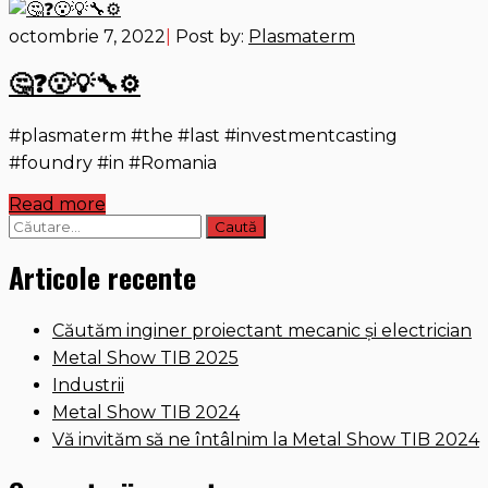
octombrie 7, 2022
|
Post by:
Plasmaterm
🤔❓😮💡🔧⚙️
#plasmaterm #the #last #investmentcasting
#foundry #in #Romania
Read more
Caută
după:
Articole recente
Căutăm inginer proiectant mecanic și electrician
Metal Show TIB 2025
Industrii
Metal Show TIB 2024
Vă invităm să ne întâlnim la Metal Show TIB 2024