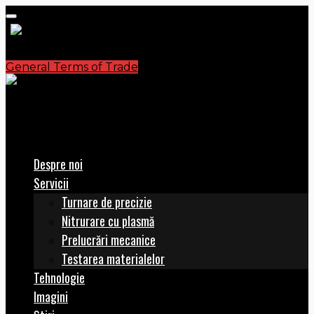
General Terms of Trade
S.C. PLASMATERM S.A.
office@plasmaterm.ro
Despre noi
Servicii
Turnare de precizie
Nitrurare cu plasmă
Prelucrări mecanice
Testarea materialelor
Tehnologie
Imagini