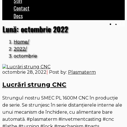
Știri
Contact
Docs
HU
EN
Lună:
octombrie 2022
Home
2022
octombrie
octombrie 28, 2022
|
Post by:
Plasmaterm
Lucrări strung CNC
Strungul nostru SMEC PL 1600M CNC în producție
de serie. Se strunjesc în serie distanțierele interne ale
unui mecanism de închidere, cu alimentare bare
automată. #plasmaterm #invetmentcasting #cnc
#lathe #turning #lock #mechanism #parts