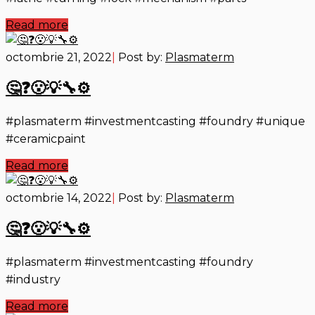
Read more
octombrie 21, 2022
|
Post by:
Plasmaterm
🤔❓😮💡🔧⚙️
#plasmaterm #investmentcasting #foundry #unique
#ceramicpaint
Read more
octombrie 14, 2022
|
Post by:
Plasmaterm
🤔❓😮💡🔧⚙️
#plasmaterm #investmentcasting #foundry
#industry
Read more