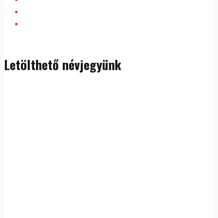
Letölthető névjegyünk