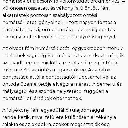
hőmérséklet alacsony folyékonyságot eredményez. A
különösen összetett és vékony falú öntött fém
alkatrészek pontosan szabályozott öntési
hőmérsékletet igényelnek. Ezért nagyon fontos a
paraméterek szigorú betartása – ez pedig pontos
hőmérséklet-ellenőrzést és -szabályozást igényel.
Az olvadt fém hőmérsékletét leggyakrabban merülő
hőelemek segítségével mérik. Ezt az eszközt mártják
az olvadt fémbe, mielőtt a merőkanál megtöltődik,
még mielőtt az öntés megkezdődne. Az adatok
pontossága attól a pontosságtól függ, amellyel az
öntöde üzemeltetője elvégzi a mérést. A bemerülési
mélységtől és a szonda helyzetétől függően a
hőmérsékleti értékek eltérhetnek.
A folyékony fém egyedülálló tulajdonsággal
rendelkezik, mivel felülete különösen érzékeny a
salakra és az oxidokra, ezeket megtisztítják és a