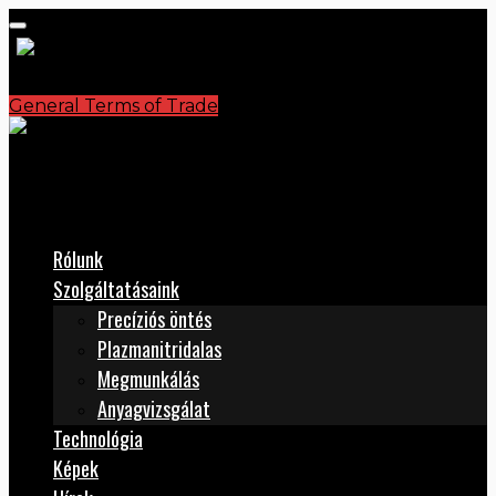
General Terms of Trade
S.C. PLASMATERM S.A.
office@plasmaterm.ro
Rólunk
Szolgáltatásaink
Precíziós öntés
Plazmanitridalas
Megmunkálás
Anyagvizsgálat
Technológia
Képek