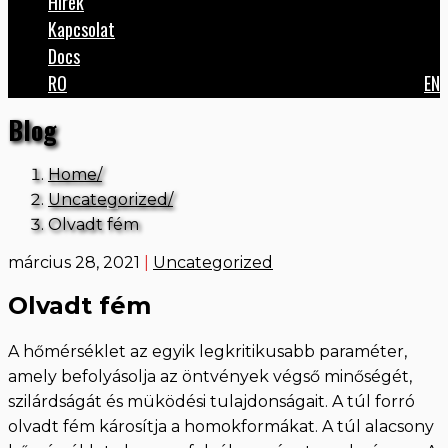
Hírek
Kapcsolat
Docs
RO
EN
Blog
Home
Uncategorized
Olvadt fém
március 28, 2021
|
Uncategorized
Olvadt fém
A hőmérséklet az egyik legkritikusabb paraméter,
amely befolyásolja az öntvények végső minőségét,
szilárdságát és müködési tulajdonságait. A túl forró
olvadt fém károsítja a homokformákat. A túl alacsony