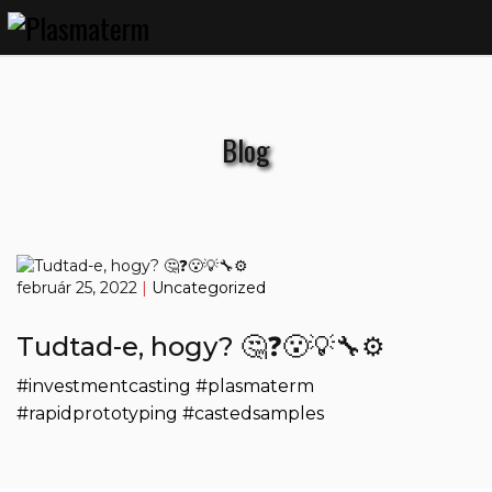
Blog
február 25, 2022
|
Uncategorized
Tudtad-e, hogy? 🤔❓😮💡🔧⚙️
#investmentcasting #plasmaterm
#rapidprototyping #castedsamples