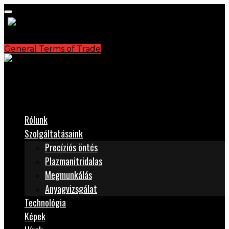
General Terms of Trade
S.C. PLASMATERM S.A.
office@plasmaterm.ro
Rólunk
Szolgáltatásaink
Precíziós öntés
Plazmanitridalas
Megmunkálás
Anyagvizsgálat
Technológia
Képek