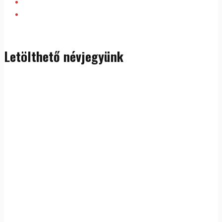
Letölthető névjegyünk