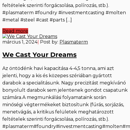
feltételek szerinti forgácsolása, polírozás, stb.).
#plasmaterm #foundry #investmentcasting #molten
#metal #steel #cast #parts […]
Read more
március 1, 2024
|
Post by:
Plasmaterm
We Cast Your Dreams
Az öntödénk havi kapacitása 4-4,5 tonna, ami azt
jelenti, hogy a kis és közepes szériában gyártott
darabok a specialitásunk. Nagy precizitást megkívánó
bonyolult darabok sem jelentenek gondot csapatunk
számára.A megmunkálási folyamataink során
minőségi végtermékeket biztosítunk (fúrás, sorjázás,
menetvágás, a kritikus felületek meghatározott
feltételek szerinti forgácsolása, polírozás, stb.).
#plasmaterm#foundry#investmentcasting#molten#meta