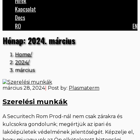
Hírek
Kapcsolat
Docs
RO
EN
Hónap:
2024. március
Home
2024
március
március 28, 2024
|
Post by:
Plasmaterm
Szerelési munkák
A Securitech Rom Prod-nál nem csak zárakra és
kulcsokra gondolunk; megértjük az ipari és
lakóépületek védelmének jelentőségét. Képzelje el,
hogy mi vagyunk az Ön elkötelezett biztonsági