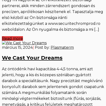
partnerei, akik minden zárrendszert gondosan és
precízen, aprólékosan készítenek el. Tapasztalja meg
első kézből az Ön biztonsága iránti
elkötelezettségünket a www.securitechromprod.ro
weboldalon. Az Ön nyugalma és biztonsága a mi […]
Read more
március 15, 2024
|
Post by:
Plasmaterm
We Cast Your Dreams
Az öntödénk havi kapacitása 4-4,5 tonna, ami azt
jelenti, hogy a kis és közepes szériában gyártott
darabok a specialitásunk. Nagy precizitást megkívánó
bonyolult darabok sem jelentenek gondot csapatunk
számára.A megmunkálási folyamataink során
minőségi végtermékeket biztosítunk (fúrás, sorjázás,
menetvágás, a kritikus felületek meghatározott